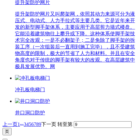
提升架防护网片
提升架防护网片又叫爬架网，依照其动力来源可分为液
压式、电动式、人力手拉式等主要几类。它是近年来开
发的新型脚手架体系，主要应用于高层剪力墙式楼盘。
它能沿着建筑物往上攀升或下降。这种体系使脚手架技
术完全改观：一是不必翻架子；二是免除了脚手架的拆
装工序（一次组装后一直用到施工完毕），且不受建筑
物高度的限制，极大的节省了人力和材料。并且在安全
角度也对于传统的脚手架有较大的改观。在高层建筑中
极具发展优势。网
冲孔板电梯门
井口洞口防护
...
上一页
1
3
4
5
6
7
8
9
下一页
转至第