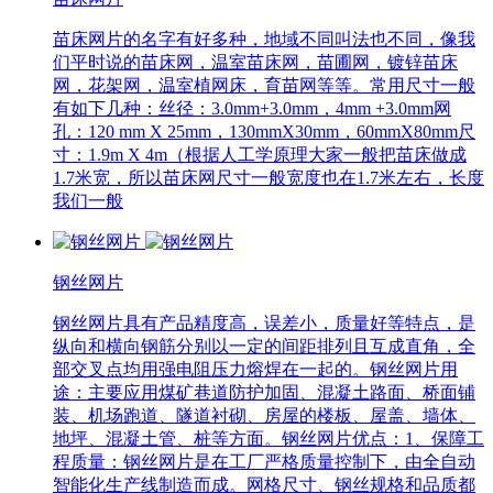
苗床网片的名字有好多种，地域不同叫法也不同，像我
们平时说的苗床网，温室苗床网，苗圃网，镀锌苗床
网，花架网，温室植网床，育苗网等等。常用尺寸一般
有如下几种：丝径：3.0mm+3.0mm，4mm +3.0mm网
孔：120 mm X 25mm，130mmX30mm，60mmX80mm尺
寸：1.9m X 4m（根据人工学原理大家一般把苗床做成
1.7米宽，所以苗床网尺寸一般宽度也在1.7米左右，长度
我们一般
钢丝网片
钢丝网片具有产品精度高，误差小，质量好等特点，是
纵向和横向钢筋分别以一定的间距排列且互成直角，全
部交叉点均用强电阻压力熔焊在一起的。钢丝网片用
途：主要应用煤矿巷道防护加固、混凝土路面、桥面铺
装、机场跑道、隧道衬砌、房屋的楼板、屋盖、墙体、
地坪、混凝土管、桩等方面。钢丝网片优点：1、保障工
程质量：钢丝网片是在工厂严格质量控制下，由全自动
智能化生产线制造而成。网格尺寸、钢丝规格和品质都