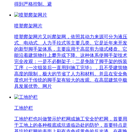
得到严格控制。避
喷塑爬架网片
喷塑爬架网片又叫爬架网，依照其动力来源可分为液压
式、电动式、人力手拉式等主要几类。它是近年来开发
的新型脚手架体系，主要应用于高层剪力墙式楼盘。它
能沿着建筑物往上攀升或下降。这种体系使脚手架技术
完全改观：一是不必翻架子；二是免除了脚手架的拆装
工序（一次组装后一直用到施工完毕），且不受建筑物
高度的限制，极大的节省了人力和材料。并且在安全角
度也对于传统的脚手架有较大的改观。在高层建筑中极
具发展优势。网片
工地护栏
工地护栏也叫做警示护栏网或施工安全护栏网，首要用
于工地上的各种根底或坑道临边处的防护，首要特点是
基坑护栏网的表面上刷有赤色或黄色的反光漆，在夜晚