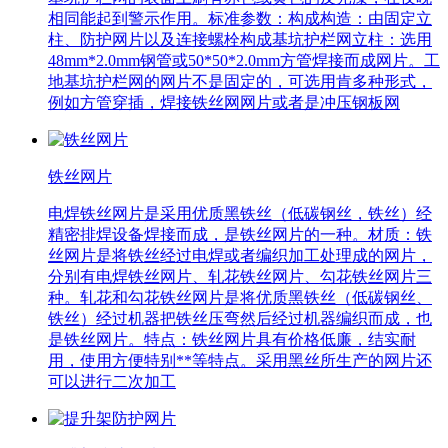
相同能起到警示作用。标准参数：构成构造：由固定立
柱、防护网片以及连接螺栓构成基坑护栏网立柱：选用
48mm*2.0mm钢管或50*50*2.0mm方管焊接而成网片。工
地基坑护栏网的网片不是固定的，可选用肯多种形式，
例如方管穿插，焊接铁丝网网片或者是冲压钢板网
铁丝网片
电焊铁丝网片是采用优质黑铁丝（低碳钢丝，铁丝）经
精密排焊设备焊接而成，是铁丝网片的一种。材质：铁
丝网片是将铁丝经过电焊或者编织加工处理成的网片，
分别有电焊铁丝网片、轧花铁丝网片、勾花铁丝网片三
种。轧花和勾花铁丝网片是将优质黑铁丝（低碳钢丝、
铁丝）经过机器把铁丝压弯然后经过机器编织而成，也
是铁丝网片。特点：铁丝网片具有价格低廉，结实耐
用，使用方便特别**等特点。采用黑丝所生产的网片还
可以进行二次加工